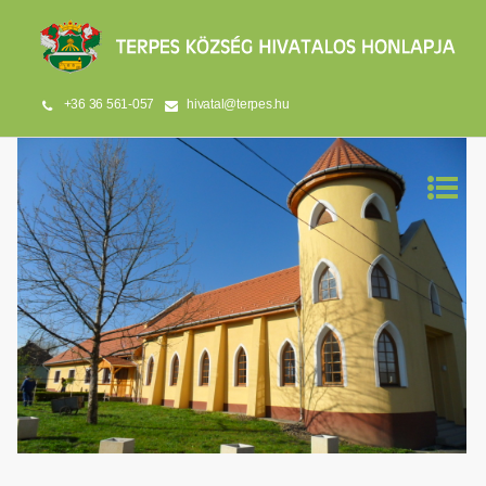
+36 36 561-057
hivatal@terpes.hu