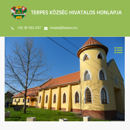
+36 36 561-057
hivatal@terpes.hu