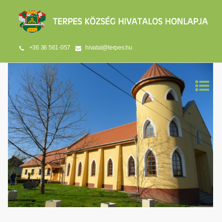
+36 36 561-057
hivatal@terpes.hu