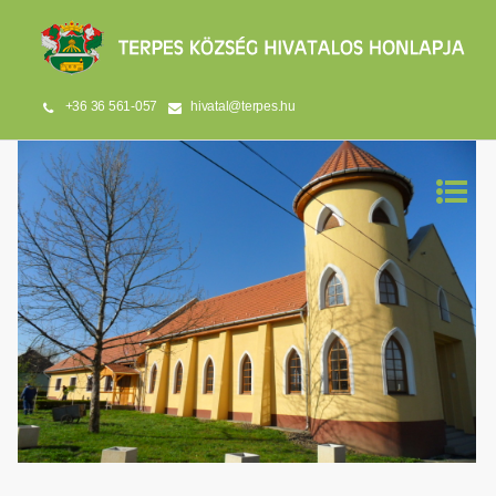
+36 36 561-057
hivatal@terpes.hu