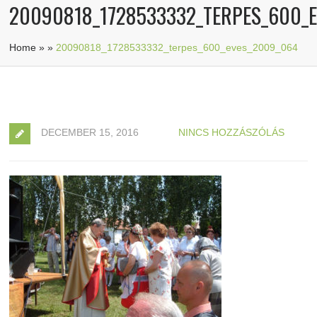
20090818_1728533332_TERPES_600_
Home
»
»
20090818_1728533332_terpes_600_eves_2009_064
DECEMBER 15, 2016
NINCS HOZZÁSZÓLÁS