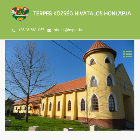
+36 36 561-057
hivatal@terpes.hu